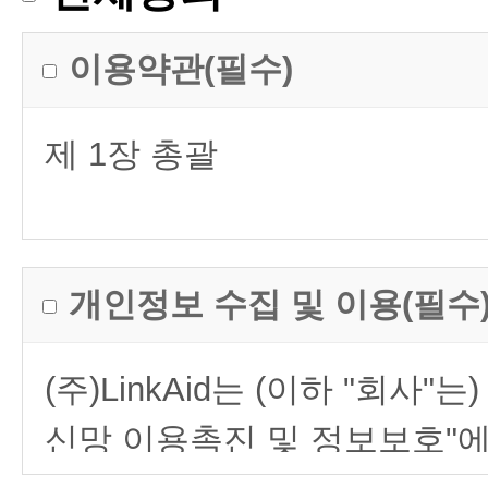
이용약관(필수)
제 1장 총괄
제 1조 [목 적]
이 약관은 (주)LinkAid(이
개인정보 수집 및 이용(필수
"서비스")의 이용과 관련하여
(주)LinkAid는 (이하 "회
체결, 서비스 제공,
신망 이용촉진 및 정보보호"에
권리와 의무, 책임 사항, 적립